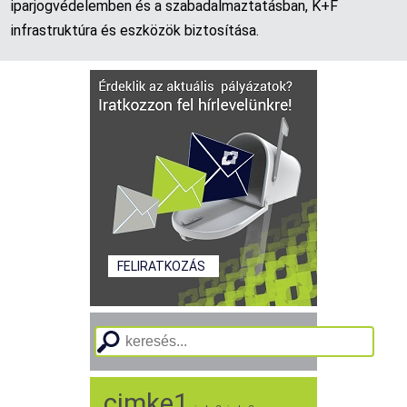
iparjogvédelemben és a szabadalmaztatásban, K+F
infrastruktúra és eszközök biztosítása.
FELIRATKOZÁS
cimke1